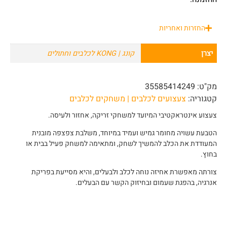
החזרות ואחריות
יצרן
קונג | KONG לכלבים וחתולים
מק"ט:
35585414249
קטגוריה:
צעצועים לכלבים | משחקים לכלבים
צעצוע אינטראקטיבי המיועד למשחקי זריקה, אחזור ולעיסה.
הטבעת עשויה מחומר גמיש ועמיד במיוחד, משלבת צפצפה מובנית
המעודדת את הכלב להמשיך לשחק, ומתאימה למשחק פעיל בבית או
בחוץ.
צורתה מאפשרת אחיזה נוחה לכלב ולבעלים, והיא מסייעת בפריקת
אנרגיה, בהפגת שעמום ובחיזוק הקשר עם הבעלים.