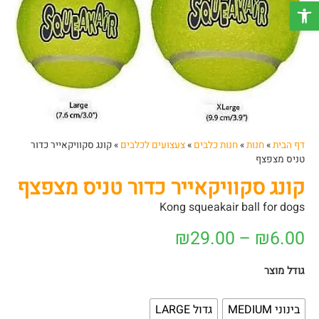
פתח סרגל נגישות
דף הבית
»
חנות
»
חנות כלבים
»
צעצועים לכלבים
»
קונג סקוויקאייר כדור
טניס מצפצף
קונג סקוויקאייר כדור טניס מצפצף
Kong squeakair ball for dogs
₪
29.00
–
₪
6.00
גודל מוצר
בינוני MEDIUM
גדול LARGE