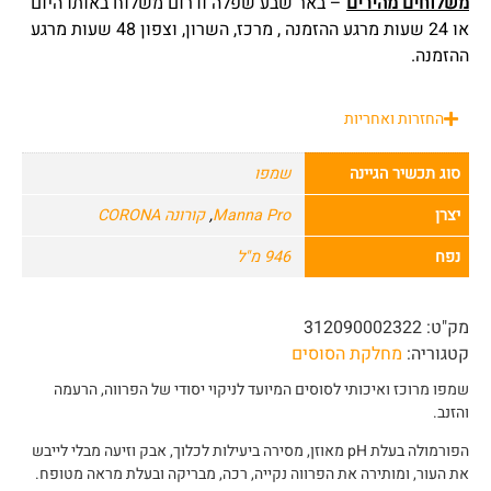
משלוחים מהירים
– באר שבע שפלה ודרום משלוח באותו היום
או 24 שעות מרגע ההזמנה , מרכז, השרון, וצפון 48 שעות מרגע
ההזמנה.
החזרות ואחריות
סוג תכשיר הגיינה
שמפו
יצרן
Manna Pro
,
קורונה CORONA
נפח
946 מ"ל
מק"ט:
312090002322
קטגוריה:
מחלקת הסוסים
שמפו מרוכז ואיכותי לסוסים המיועד לניקוי יסודי של הפרווה, הרעמה
והזנב.
הפורמולה בעלת pH מאוזן, מסירה ביעילות לכלוך, אבק וזיעה מבלי לייבש
את העור, ומותירה את הפרווה נקייה, רכה, מבריקה ובעלת מראה מטופח.