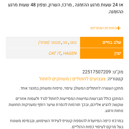
או 24 שעות מרגע ההזמנה , מרכז, השרון, וצפון 48 שעות מרגע
ההזמנה.
החזרות ואחריות
שלב בחיים
בוגר
,
גור
,
מבוגר (סניור)
יצרן
HAGEN
,
CAT IT
מק"ט:
22517507209
קטגוריה:
צעצועים לחתולים | משחקים לחתול
מתקן העשרה לחתולים המשלב עיסוי, טיפוח ומשחק במוצר אחד.
המתקן כולל מברשות גמישות המסייעות לחתול לגרד ולעסות אזורים
שקשה להגיע אליהם, ובכך תורמות להסרת שיער רופף ומעניקות תחושת
נוחות ורוגע.
במרכזו כיפה המיועדת להוספת קטניפ לעידוד השימוש, ובבסיסו משטח
בעל מרקם לעיסוי כפות הרגליים.