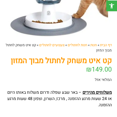
פתח סרגל נגישות
דף הבית
»
חנות
»
חנות לחתולים
»
צעצועים לחתולים
»
קט איט משחק לחתול
מבוך המזון
קט איט משחק לחתול מבוך המזון
₪
149.00
המלאי אזל
משלוחים מהירים
– באר שבע שפלה ודרום משלוח באותו היום
או 24 שעות מרגע ההזמנה , מרכז, השרון, וצפון 48 שעות מרגע
ההזמנה.