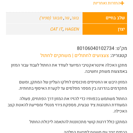
החזרות ואחריות
שלב בחיים
בוגר
,
גור
,
מבוגר (סניור)
יצרן
HAGEN
,
CAT IT
מק"ט:
80106040102734
קטגוריה:
צעצועים לחתולים | משחקים לחתול
מתקן האכלה אינטראקטיבי המיועד לעודד את החתול לעבוד עבור המזון
באמצעות משחק וחשיבה.
המזון היבש או החטיפים מוכנסים לחלקו העליון של המתקן, ומשם
מתקדמים בהדרגה בין מספר מפלסים עד לקערת האיסוף בתחתית.
החתול משתמש בכפותיו כדי להזיז את המזון דרך הפתחים, פעולה
המעודדת התנהגות ציד טבעית, מספקת גירוי מנטלי ומסייעת להאטת קצב
האכילה.
המתקן כולל דרגות קושי מתכווננות להתאמה ליכולת החתול
הבסיס יציב עם משטח למניעת החלקה.