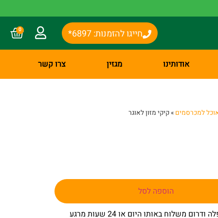
0
חייגו להזמנות: 6897*
אודותינו
מגזין
צרו קשר
וכל למכרסמים
»
קיקי מזון לאוגר
הוספה לסל
– באר שבע שפלה ודרום משלוח באותו היום או 24 שעות מרגע