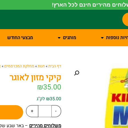
וחים מהירים חינם לכל הארץ!
יות נוספות
מותגים
מבצעי החודש
דף הבית
»
חנות
»
מחלקת המכרסמים
»
א
קיקי מזון לאוגר
₪
35.00
₪35.00 לק"ג
+
-
משלוחים מהירים