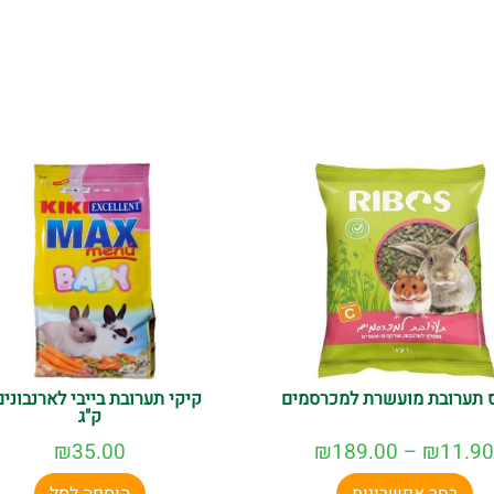
ס תערובת מועשרת למכרסמים
ק"ג
₪
35.00
₪
189.00
–
₪
11.90
בחר אפשרויות
הוספה לסל