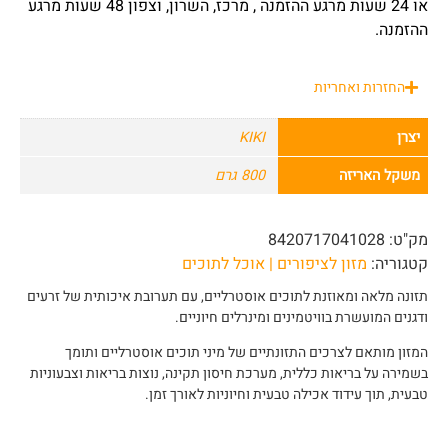
או 24 שעות מרגע ההזמנה , מרכז, השרון, וצפון 48 שעות מרגע
ההזמנה.
החזרות ואחריות
יצרן
KIKI
משקל האריזה
800 גרם
מק"ט:
8420717041028
קטגוריה:
מזון לציפורים | אוכל לתוכים
תזונה מלאה ומאוזנת לתוכים אוסטרליים, עם תערובת איכותית של זרעים
ודגנים המועשרת בוויטמינים ומינרלים חיוניים.
המזון מותאם לצרכים התזונתיים של מיני תוכים אוסטרליים ותומך
בשמירה על בריאות כללית, מערכת חיסון תקינה, נוצות בריאות וצבעוניות
טבעית, תוך עידוד אכילה טבעית וחיוניות לאורך זמן.