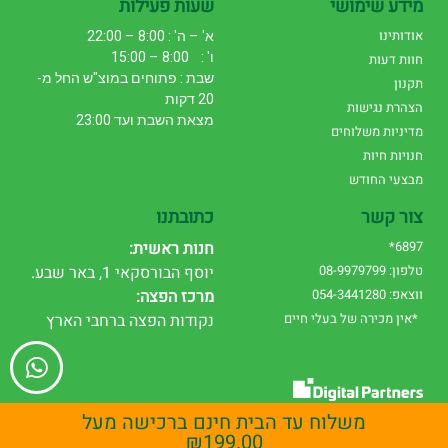
מידע שימושי
שעות פעילות
אודותינו
א' – ה' : 8:00 – 22:00
ו' : 8:00 – 15:00
חוות דעות
שבת : פתוחים במוצ"ש החל מ-
תקנון
20 דקות
הצהרת נגישות
מצאת השבת ועד 23:00
מדיניות משלוחים
חנויות חיות
מבצעי החודש
צור קשר
כתובתנו
6897*
חנות ראשית:
טלפון: 08-9979799
יוסף הבורסקאי 1, באר שבע.
ווצאפ: 054-3441280
מרכז הפצה:
*אין מכירה של בעלי חיים
נקודות הפצה ברחבי הארץ
עיצוב אתרים
|
שיווק דיגיטלי
משלוח עד הבית חינם ברכישה מעל
₪
199.00