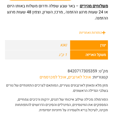
משלוחים מהירים
– באר שבע שפלה ודרום משלוח באותו היום
או 24 שעות מרגע ההזמנה , מרכז, השרון, וצפון 48 שעות מרגע
ההזמנה.
החזרות ואחריות
יצרן
KIKI
משקל האריזה
1 ק"ג
מק"ט:
8420717305359
קטגוריות:
אוכל לארנבים
,
אוכל למכרסמים
מזון מלא ומאוזן לארנבונים צעירים, המותאם לצרכים התזונתיים של גורים
בשלבי הגדילה הראשונים.
הפורמולה מכילה שילוב איכותי של דגנים, ירקות ורכיבים צמחיים,
המספקים את הוויטמינים, המינרלים והסיבים הדרושים להתפתחות
תקינה, לעיכול בריא ולשמירה על חיוניות יומיומית.