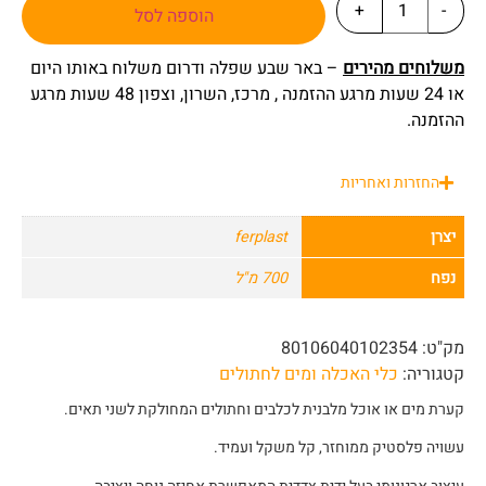
+
-
הוספה לסל
משלוחים מהירים
– באר שבע שפלה ודרום משלוח באותו היום
או 24 שעות מרגע ההזמנה , מרכז, השרון, וצפון 48 שעות מרגע
ההזמנה.
החזרות ואחריות
יצרן
ferplast
נפח
700 מ"ל
מק"ט:
80106040102354
קטגוריה:
כלי האכלה ומים לחתולים
קערת מים או אוכל מלבנית לכלבים וחתולים המחולקת לשני תאים.
עשויה פלסטיק ממוחזר, קל משקל ועמיד.