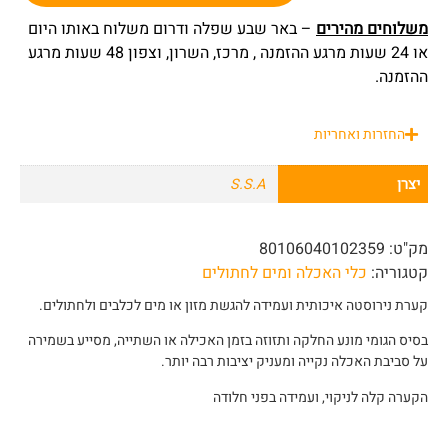
משלוחים מהירים
– באר שבע שפלה ודרום משלוח באותו היום
או 24 שעות מרגע ההזמנה , מרכז, השרון, וצפון 48 שעות מרגע
ההזמנה.
החזרות ואחריות
יצרן
S.S.A
מק"ט:
80106040102359
קטגוריה:
כלי האכלה ומים לחתולים
קערת נירוסטה איכותית ועמידה להגשת מזון או מים לכלבים ולחתולים.
בסיס הגומי מונע החלקה ותזוזה בזמן האכילה או השתייה, מסייע בשמירה
על סביבת האכלה נקייה ומעניק יציבות רבה יותר.
הקערה קלה לניקוי, ועמידה בפני חלודה