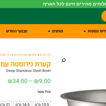
וחים מהירים חינם לכל הארץ!
יות נוספות
מותגים
מבצעי החודש
דף הבית
»
חנות
»
חנות כלבים
»
כלי אוכל
קערת נירוסטה עמו
Deep Stainless Steel Bowl
₪
34.00
–
₪
9.00
גודל מוצר
13.5 ס"מ
16.5 ס"מ
21 ס"מ