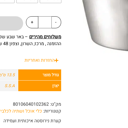
+
-
משלוחים מהירים
ההזמנה , מרכז, השרון, וצפון 48 שעות מרגע ההזמנה.
החזרות ואחריות
גודל מוצר
13.5 ס"מ
יצרן
S.S.A
מק"ט:
80106040102362
קטגוריות:
כלי אוכל ושתיה לכלבי
קערת נירוסטה איכותית ועמידה