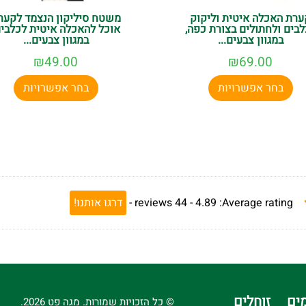
ערת האכלה איטית וליקוק
משטח סיליקון הנצמד לקער
לבים ולחתולים בצורת כפה,
אוכל להאכלה איטית לכלבים
במגוון צבעים...
במגוון צבעים...
₪
49.00
₪
69.00
בחר אפשרויות
בחר אפשרויות
Average rating:
4.89 -
44
reviews
-
דרגו אותנו!
ים
זוחלים
© כל הזכויות שמורות. מגה פט 2026.