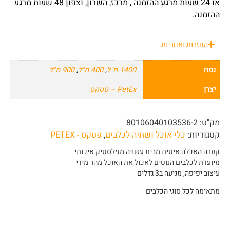
או 24 שעות מרגע ההזמנה , מרכז, השרון, וצפון 48 שעות מרגע
ההזמנה.
החזרות ואחריות
נפח
1400 מ"ל
,
400 מ"ל
,
900 מ"ל
יצרן
PetEx – פטקס
מק"ט:
80106040103536-2
קטגוריות:
כלי אוכל ושתיה לכלבים
,
פטקס - PETEX
קערה האכלה איטית מבית עשויה מפלסטיק איכותי
מיועדת לכלבים הנוטים לאכול את האוכל מהר מידי
עיצוב יפיפה, מגיעה ב3 גדלים
מתאימה לכל סוגי הכלבים