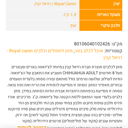
יצרן
Royal Canin | רויאל קנין
משקל האריזה
1.5 ק"ג
חלבון עיקרי
עוף
מק"ט:
80106040102426
קטגוריות:
אוכל לכלב בוגר
,
מזון לחתולים וכלבים Royal canin -
רויאל קנין
מזון לכלבים תוצרת חברת רויאל קנין במיוחד לצ'יואווה בוגרים ומבוגרים
מעל 8 חודשים CHIHUAHUA ADULT משביע את התאבון של הצ'יוואוה
הודות לשילוב שלושה גורמים: גודל מותאם וצורה נוסחה בלעדית וטעמים
נבחרים.מאפיני המזון: נוסחה זו מסייעת להפחית את הריח ואת נפח צואה.
נוסחה זו מסייעת בהפחתת היווצרות אבנית הודות הפחתה בסידן. מזון
כלבים בלעדי אשר הותאם ללסת הקטנה של צ'יוואווה.ק"ג. מרכיבים: אורז
תירס חלבון עופות מיובש חלבון צמחי שומן מן החי חלבונים מן החי
הידרוליזה עיסת סלק סיבים צמחיים מינרלים שמן דגים שמן סויה פרוקטו
אוליגו–סוכרים בורג שמן תמצית ציפורני חתול (מקור לואין) תה ירוק
ותמציות ענבים (מקור של פוליפנולים) סרטנים הידרוליזה (מקור