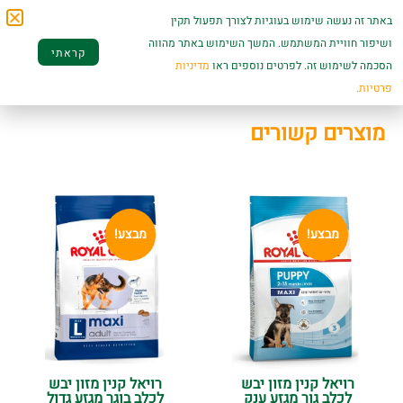
קישור לעמוד
לגלוקוזאמין) סחוס הידרוליזה (מקור כונדרויטין).
באתר זה נעשה שימוש בעוגיות לצורך תפעול תקין
המוצר באתר היצרן
ושיפור חוויית המשתמש. המשך השימוש באתר מהווה
קראתי
הסכמה לשימוש זה. לפרטים נוספים ראו
מדיניות
פרטיות.
מוצרים קשורים
מבצע!
מבצע!
רויאל קנין מזון יבש
רויאל קנין מזון יבש
לכלב גור מגזע ענק
לכלב בוגר מגזע גדול