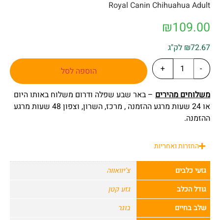
Royal Canin Chihuahua Adult
₪
109.00
₪72.67 לק"ג
+
-
הוספה לסל
משלוחים מהירים
– באר שבע שפלה ודרום משלוח באותו היום
או 24 שעות מרגע ההזמנה , מרכז, השרון, וצפון 48 שעות מרגע
ההזמנה.
החזרות ואחריות
גזעי כלבים
צ’יוואווה
גודל הכלב
גזע קטן
שלב בחיים
בוגר