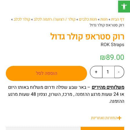
פתח סרגל נגישות
דף הבית
»
חנות
»
חנות כלבים
»
קולר / רצועה/ רתמה לכלב
»
קולר לכלב
»
רוק סטראפ קולר גדול
רוק סטראפ קולר גדול
ROK Straps
₪
89.00
+
-
הוספה לסל
משלוחים מהירים
– באר שבע שפלה ודרום משלוח באותו היום
או 24 שעות מרגע ההזמנה , מרכז, השרון, וצפון 48 שעות מרגע
ההזמנה.
החזרות ואחריות