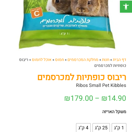
פתח סרגל נגישות
דף הבית
»
חנות
»
מחלקת המכרסמים
»
חמוס
»
אוכל לחמוס
»
ריבוס
כופתיות למכרסמים
ריבוס כופתיות למכרסמים
Ribos Small Pet Kibbles
₪
179.00
–
₪
14.90
משקל האריזה
1 ק"ג
25 ק"ג
4 ק"ג