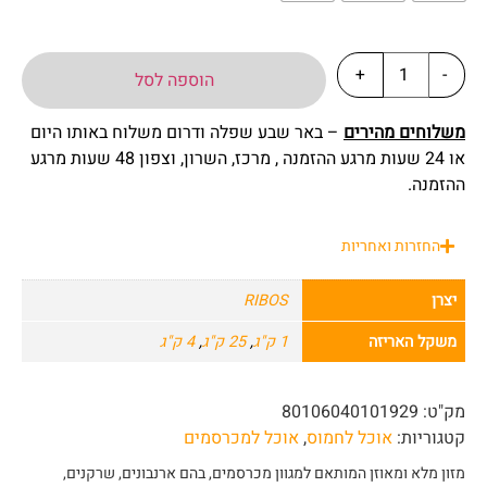
+
-
הוספה לסל
משלוחים מהירים
– באר שבע שפלה ודרום משלוח באותו היום
או 24 שעות מרגע ההזמנה , מרכז, השרון, וצפון 48 שעות מרגע
ההזמנה.
החזרות ואחריות
יצרן
RIBOS
משקל האריזה
1 ק"ג
,
25 ק"ג
,
4 ק"ג
מק"ט:
80106040101929
קטגוריות:
אוכל לחמוס
,
אוכל למכרסמים
מזון מלא ומאוזן המותאם למגוון מכרסמים, בהם ארנבונים, שרקנים,