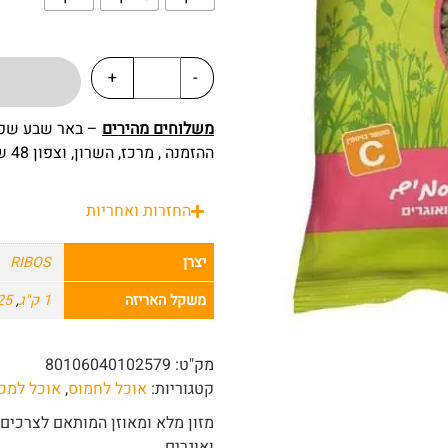
+
-
משלוחים מהירים
ההזמנה , מרכז, השרון, וצפון 48 שעות מרגע ההזמנה.
החזרות ואחריות
יצרן
RIBOS
משקל האריזה
1 ק"ג
,
25 ק"
מק"ט:
80106040102579
קטגוריות:
אוכל לחמוס
,
אוכל למכ
מזון מלא ומאוזן המותאם לצרכים 
ואוגרים.