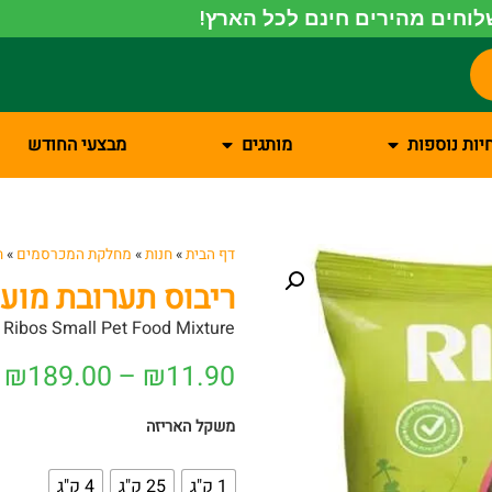
וחים מהירים חינם לכל הארץ!
יות נוספות
מותגים
מבצעי החודש
דף הבית
»
חנות
»
מחלקת המכרסמים
»
ח
ריבוס תערובת מו
Ribos Small Pet Food Mixture
₪
189.00
–
₪
11.90
משקל האריזה
1 ק"ג
25 ק"ג
4 ק"ג