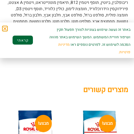
ריבופלבין, ביוטין, תוסף ויטמין B12, תיאמין מונונייטראט, ויטמין A אצטט,
פירידוקסין הידרוכלוריד, חומצת לימון, כולין כלוריד, תוסף ויטמין D3,
חומצה פולית, סולפט ברזל, סולפט אבץ, חלבון אבץ, חלבון ברזל, סולפט
נחושת, תחמוצת אבץ, סולפט מנגן, חלבון מנגן, חלבון נחושת, תחמוצת
מנגן, נתרן סלניט , סידן יוד.
באתר זה נעשה שימוש בעוגיות לצורך תפעול תקין
ושיפור חוויית המשתמש. המשך השימוש באתר מהווה
המזון לא מכיל חומרים משמרים חומרי טעם וריח מלאכותיים דגנים ללא
קראתי
ערך תזונתי כגון תירס חיטה ו/ או סויה
הסכמה לשימוש זה. לפרטים נוספים ראו
מדיניות
פרטיות.
קישור לעמוד המוצר באתר היצרן
מוצרים קשורים
מבצע!
מבצע!