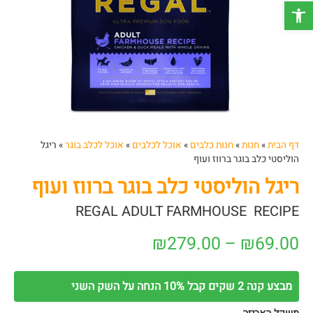
פתח סרגל נגישות
דף הבית
»
חנות
»
חנות כלבים
»
אוכל לכלבים
»
אוכל לכלב בוגר
»
ריגל
הוליסטי כלב בוגר ברווז ועוף
ריגל הוליסטי כלב בוגר ברווז ועוף
REGAL ADULT FARMHOUSE RECIPE
₪
279.00
–
₪
69.00
מבצע קנה 2 שקים קבל 10% הנחה על השק השני