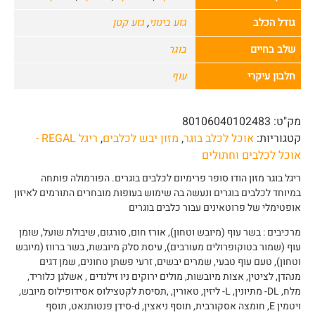
גודל הכלב
גזע בינוני
,
גזע קטן
שלב בחיים
בוגר
חלבון עיקרי
עוף
מק"ט:
80106040102483
קטגוריות:
אוכל לכלב בוגר
,
מזון יבש לכלבים
,
ריגל REGAL -
אוכל לכלבים וחתולים
ריגל בוגר מזון הודו סופר פרימיום לכלבים בוגרים. הפורמולה פותחה
במיוחד לכלבים בוגרים ונעשה בה שימוש בעופות מובחרים התורמים לאיזון
אופטימלי של פרוטאינים עבור כלבים בוגרים
מרכיבים : בשר עוף (מיובש וטחון), אורז חום, סורגום, שיבולת שועל, שומן
עוף (שמור בטוקופרולים מעורבים), עיסת סלק מיובשת, בשר ברווז (מיובש
וטחון), טעם עוף טבעי, שמרים יבשים, זרעי פשתן טחונים, שמן דגים
מנהדן, לציטין, אצות מיובשות, מולים ירוקים ניו זילנדים , אשלגן כלוריד,
מלח, DL- מתיונין, L- ליזין, טאורין, ,תסיסת לקטצילוס אסידופילוס מיובש,
ויטמין E, חומצה אסקורבית, תוסף ניאצין, d-סידן פנטותנאט, תוסף