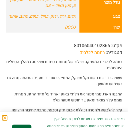
גודל מוצר
S
,
קטן מאוד – XS
צבע
אדום
,
ורוד
,
ירוק
,
כחול
,
כתום
,
צהוב
,
שחור
יצרן
DOCO
מק"ט:
80106040102866
קטגוריה:
רתמה לכלבים
רתמה לכלבים המעניקה שילוב של נוחות, בטיחות ושליטה במהלך הטיולים
היומיומיים.
עשויה בד רשת נושם וקל משקל, המסייע באוורור ומעניק התאמה נוחה גם
בשימוש ממושך.
המבנה הארגונומי מפזר את הלחץ באופן אחיד על אזור החזה, מפחית
עומס על הצוואר ומאפשר חופש תנועה מלא.
קלה להלבשה ולהסרה וכוללת אבזם חזק וטבעת מתכת לחיבור הרצועה.
באתר זה נעשה שימוש בעוגיות לצורך תפעול תקין
ושיפור חוויית המשתמש. המשך השימוש באתר מהווה