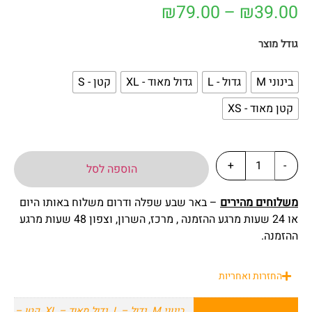
₪
79.00
–
₪
39.00
גודל מוצר
בינוני M
גדול - L
גדול מאוד - XL
קטן - S
קטן מאוד - XS
+
-
הוספה לסל
משלוחים מהירים
– באר שבע שפלה ודרום משלוח באותו היום
או 24 שעות מרגע ההזמנה , מרכז, השרון, וצפון 48 שעות מרגע
ההזמנה.
החזרות ואחריות
בינוני M
,
גדול – L
,
גדול מאוד – XL
,
קטן –