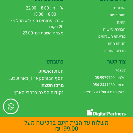
אודותינו
א' – ה' : 8:00 – 22:00
ו' : 8:00 – 15:00
חוות דעות
שבת : פתוחים במוצ"ש החל מ-
תקנון
20 דקות
הצהרת נגישות
מצאת השבת ועד 23:00
מדיניות משלוחים
חנויות חיות
מבצעי החודש
צור קשר
כתובתנו
6897*
חנות ראשית:
טלפון: 08-9979799
יוסף הבורסקאי 1, באר שבע.
ווצאפ: 054-3441280
מרכז הפצה:
*אין מכירה של בעלי חיים
נקודות הפצה ברחבי הארץ
עיצוב אתרים
|
שיווק דיגיטלי
משלוח עד הבית חינם ברכישה מעל
₪
199.00