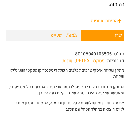
ההזמנה.
החזרות ואחריות
יצרן
PetEx – פטקס
מק"ט:
80106040103505
קטגוריות:
פטקס - PETEX
,
שונות
מתקן שקיות איסוף צרכים לכלבים הכולל דיספנסר קומפקטי ושני גלילי
שקיות.
המתקן מתחבר בקלות לרצועה, לרתמה או לתיק באמצעות קליפס ייעודי,
ומאפשר שליפה מהירה ונוחה של השקיות בעת הצורך.
אביזר חיוני ושימושי לשמירה על ניקיון והיגיינה, המספק פתרון מיידי
לאיסוף צואה במהלך הטיול עם הכלב.