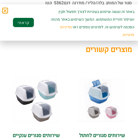
סגור של המותג בלה/קליר/ מודרנה דגם5362 קטן
באתר זה נעשה שימוש בעוגיות לצורך תפעול תקין
מאפשר החלפה ורענון של הצרכים ביתר קלות ובצורה נקייה וסטרילית .
ושיפור חוויית המשתמש. המשך השימוש באתר מהווה
קראתי
הסכמה לשימוש זה. לפרטים נוספים ראו
מדיניות
פרטיות.
מוצרים קשורים
שירותים סגורים לחתול
שירותים סגורים ענקיים