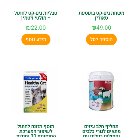
משחת גים-קט בתוספת
טבליות גים-קט לחתול
טאורין
– מולטי ויטמין
₪
22.00
₪
49.00
הוספה לסל
מידע נוסף
תחליף חלב עיזים
תוסף תזונה לחתול
מתאים לגורי כלבים
לשיפור המערכת
וחתולים ביוליין עם
החיסונית 30 יחידות