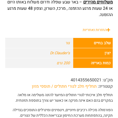
משלוחים מהירים
– באר שבע שפלה ודרום משלוח באותו היום
או 24 שעות מרגע ההזמנה , מרכז, השרון, וצפון 48 שעות מרגע
ההזמנה.
החזרות ואחריות
שלב בחיים
גור
יצרן
Dr.Clauder's
כמות באריזה
200 גרם
מק"ט:
4014355650021
קטגוריה:
תחליף חלב לגורי חתולים / תוספי מזון
תחליף חלב איכותי לגורי חתולים המיועד להזנה משלימה או מלאה
במקרים בהם האם אינה מניקה או כאשר יש צורך בתוספת תזונתית.
הפורמולה מכילה רכיבים חיוניים, ויטמינים ומינרלים התומכים בגדילה
תקינה, בהתפתחות מערכת החיסון ובבריאות הכללית של הגורים.