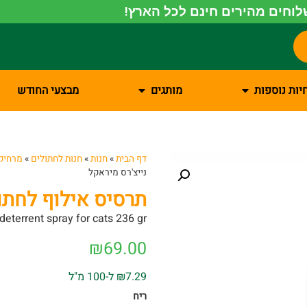
וחים מהירים חינם לכל הארץ!
יות נוספות
מותגים
מבצעי החודש
דף הבית
»
חנות
»
חנות לחתולים
»
מרחיק 
נייצ'רס מיראקל
תרסיס אילוף לחתול 236 מ"ל נייצ'רס מי
deterrent spray for cats 236 gr
₪
69.00
₪7.29 ל-100 מ"ל
ריח