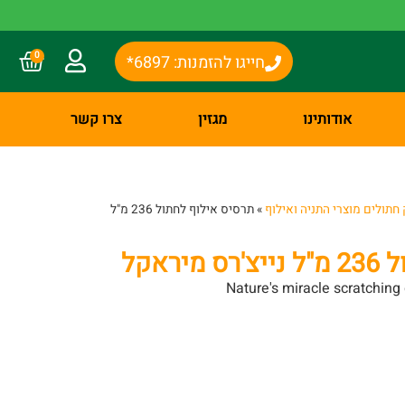
0
חייגו להזמנות: 6897*
אודותינו
מגזין
צרו קשר
חתולים מוצרי התניה ואילוף
»
תרסיס אילוף לחתול 236 מ"ל
ראקל
Nature's miracle scratching 