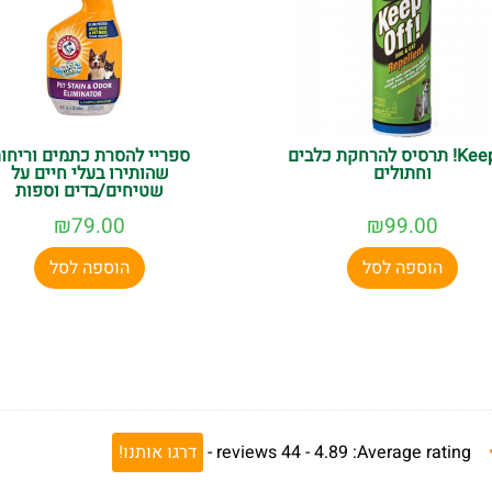
Keep of! תרסיס להרחקת כלבים
ספריי להסרת כתמים וריחו
וחתולים
שהותירו בעלי חיים על
שטיחים/בדים וספות
₪
79.00
₪
99.00
הוספה לסל
הוספה לסל
Average rating:
4.89 -
44
reviews
-
דרגו אותנו!