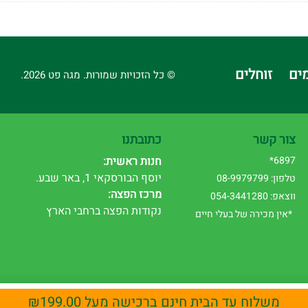
ים
זוחלים
© כל הזכויות שמורות. מגה פט 2026.
צור קשר
כתובתנו
6897*
חנות ראשית:
יוסף הבורסקאי 1, באר שבע.
טלפון: 08-9979799
מרכז הפצה:
ווצאפ: 054-3441280
נקודות הפצה ברחבי הארץ
*אין מכירה של בעלי חיים
משלוח עד הבית חינם ברכישה מעל
199.00
₪
ויית המשתמש. המשך השימוש באתר מהווה הסכמה לשימוש זה. לפרטים נוספים רא