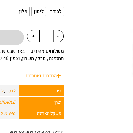
לבנדר
לימון
מלון
+
-
משלוחים מהירים
ההזמנה , מרכז, השרון, וצפון 48 שעות מרגע ההזמנה.
החזרות ואחריות
ריח
לבנדר
,
לי
יצרן
MIRACLE
משקל האריזה
946 מ"ל
מק"ט:
80106040103037-1