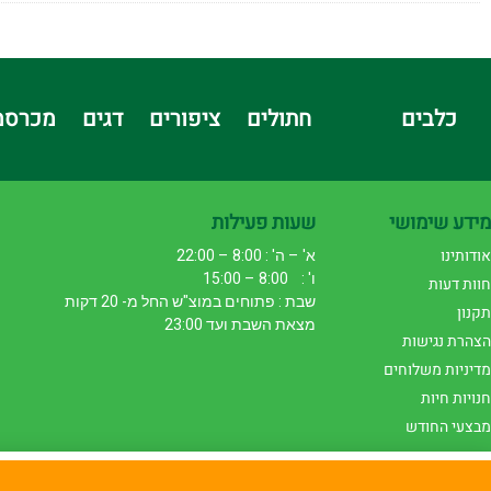
כלבים
חתולים
ציפורים
דגים
מכרסמ
מידע שימושי
שעות פעילות
אודותינו
א' – ה' : 8:00 – 22:00
ו' : 8:00 – 15:00
חוות דעות
שבת : פתוחים במוצ"ש החל מ- 20 דקות
תקנון
מצאת השבת ועד 23:00
הצהרת נגישות
מדיניות משלוחים
חנויות חיות
מבצעי החודש
באתר זה נעשה שימוש בעוגיות לצורך תפעול תקין ושיפור חו