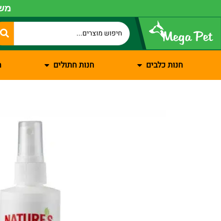
משל
חנות כלבים
חנות חתולים
ח