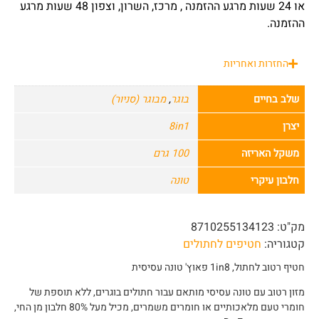
או 24 שעות מרגע ההזמנה , מרכז, השרון, וצפון 48 שעות מרגע
ההזמנה.
החזרות ואחריות
שלב בחיים
בוגר
,
מבוגר (סניור)
יצרן
8in1
משקל האריזה
100 גרם
חלבון עיקרי
טונה
מק"ט:
8710255134123
קטגוריה:
חטיפים לחתולים
חטיף רטוב לחתול, 1in8 פאוץ' טונה עסיסית
מזון רטוב עם טונה עסיסי מותאם עבור חתולים בוגרים, ללא תוספת של
חומרי טעם מלאכותיים או חומרים משמרים, מכיל מעל 80% חלבון מן החי,