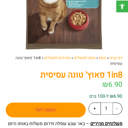
פתח סרגל נגישות
דף הבית
»
חנות
»
חנות לחתולים
»
חטיפים לחתולים
»
1in8 פאוץ' טונה
עסיסית
1in8 פאוץ' טונה עסיסית
₪
6.90
₪6.90 ל-100 גרם
+
-
הוספה לסל
משלוחים מהירים
– באר שבע שפלה ודרום משלוח באותו היום