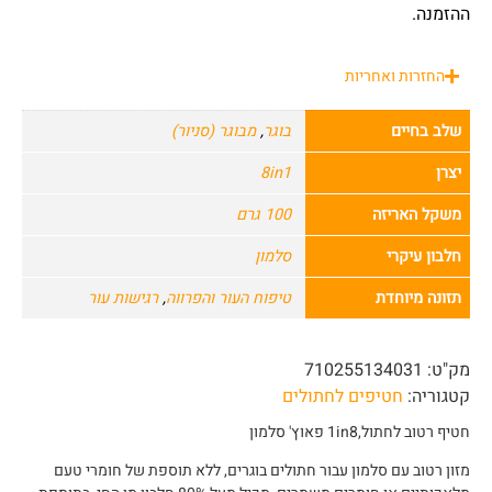
ההזמנה.
החזרות ואחריות
שלב בחיים
בוגר
,
מבוגר (סניור)
יצרן
8in1
משקל האריזה
100 גרם
חלבון עיקרי
סלמון
תזונה מיוחדת
טיפוח העור והפרווה
,
רגישות עור
מק"ט:
710255134031
קטגוריה:
חטיפים לחתולים
חטיף רטוב לחתול,1in8 פאוץ' סלמון
מזון רטוב עם סלמון עבור חתולים בוגרים, ללא תוספת של חומרי טעם