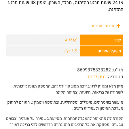
או 24 שעות מרגע ההזמנה , מרכז, השרון, וצפון 48 שעות מרגע
ההזמנה.
החזרות ואחריות
יצרן
A.H.M
משקל האריזה
1.5 ק"ג
מק"ט:
8699375333282
קטגוריה:
מזון לדגים
מזון מלא ומאוזן לדגי בריכה מסוג קוי ודגי זהב, המספק תזונה איכותית
לשמירה על בריאות, חיוניות וצמיחה תקינה.
מועשר בוויטמינים, מינרלים וספירולינה, ובתוספת ויטמין C התורם לחיזוק
מערכת החיסון ולעמידות הדגים.
הפורמולה מתאימה להאכלה יומיומית, מסייעת בשמירה על אנרגיה וצבעים
טבעיים ומספקת את כל הרכיבים התזונתיים הדרושים לדגי בריכה לאורך