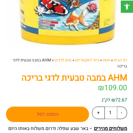
פתח סרגל נגישות
דף הבית
»
חנות
»
ציוד לאקווריום
»
מזון לדגים
»
AHM במבה טבעית לדגי
בריכה
AHM במבה טבעית לדגי בריכה
₪
109.00
₪72.67 לק"ג
+
-
הוספה לסל
משלוחים מהירים
– באר שבע שפלה ודרום משלוח באותו היום