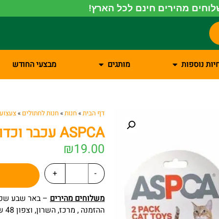
וחים מהירים חינם לכל הארץ!
יות נוספות
מותגים
מבצעי החודש
דף הבית
»
חנות
»
חנות לחתולים
»
צעצועי
ASPCA עכבר וכדור בד
₪
19.00
+
-
משלוחים מהירים
ההזמנה , מרכז, השרון, וצפון 48 שעות מרגע ההזמנה.