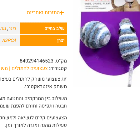
החזרות ואחריות
שלב בחיים
בוגר
,
גור
,
יצרן
ASPCA
מק"ט:
840294146523
קטגוריה:
צעצועים לחתולים | מש
זוג צעצועי משחק לחתולים בעיצוב
משחק אינטראקטיבי.
השילוב בין המרקמים והתנועה מעו
חבטה ותפיסה ותורם להפגת שעמום
הצעצועים קלים לנשיאה ולמשחק,
פעילות מהנה ומגרה לאורך זמן.