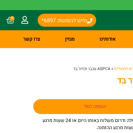
0
חייגו להזמנות: 6897*
אודותינו
מגזין
צרו קשר
ם לחתולים
»
ASPCA עכבר וכדור בד
הוספה לסל
– באר שבע שפלה ודרום משלוח באותו היום או 24 שעות מרגע